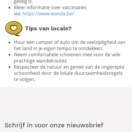
Winter (juni – augustus):
Ideaal voor skiën in
Queenstown en Wanaka en het bewonderen van
besneeuwde bergtoppen.
Benodigde documenten?
Reizigers uit België hebben een NZeTA (New
Zealand Electronic Travel Authority) nodig, die
eenvoudig online kan worden
aangevraagd via
https://www.immigration.govt.nz/ne
zealand-visas/visas/visa/nzeta
(Kostprijs $17 NZD)
Zorg ervoor dat je paspoort minimaal 6 maanden
geldig is.
Meer informatie over vaccinaties
via:
https://www.wanda.be/
Tips van locals?
Huur een camper of auto om de veelzijdigheid van
het land in je eigen tempo te ontdekken.