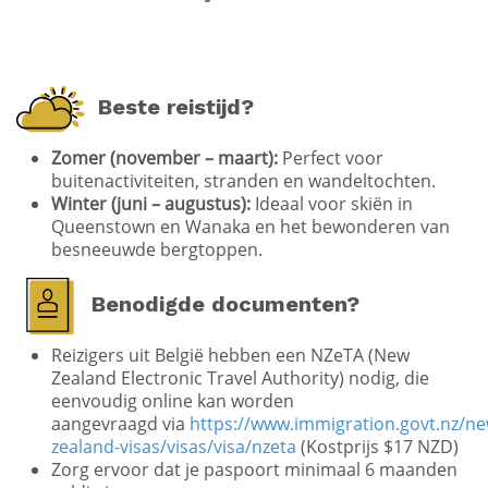
zoals
pavlova
te proberen.
Now Boarding tips
Fasten your seatbelts
Beste reistijd?
Zomer (november – maart):
Perfect voor
buitenactiviteiten, stranden en wandeltochten.