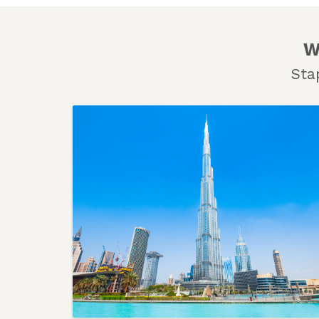
W
Sta