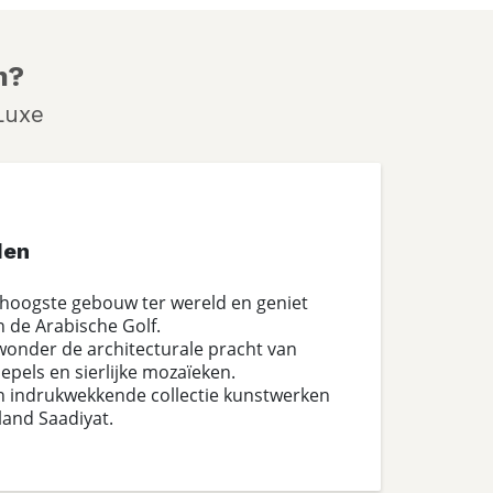
n?
Luxe
den
t hoogste gebouw ter wereld en geniet
n de Arabische Golf.
onder de architecturale pracht van
pels en sierlijke mozaïeken.
en indrukwekkende collectie kunstwerken
land Saadiyat.