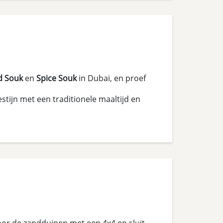
d Souk
en
Spice Souk
in Dubai, en proef
tijn met een traditionele maaltijd en
r de zandduinen met een 4x4 en sluit