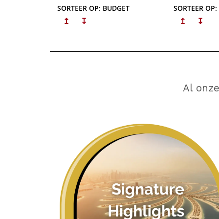
SORTEER OP: BUDGET
SORTEER OP:
↥
↧
↥
↧
Al onz