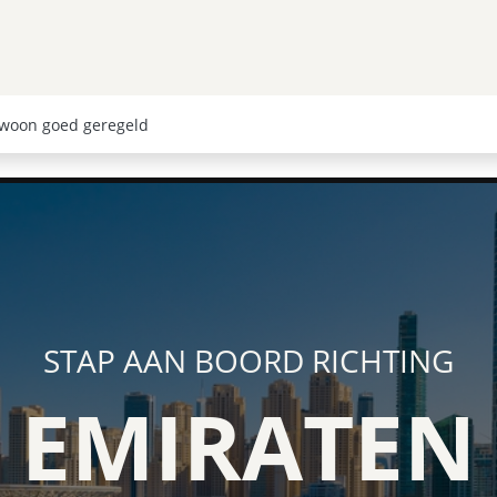
Afrika
Amerika
Wereld
Cruises
Inspiratie
O
woon goed geregeld
STAP AAN BOORD RICHTING
EMIRATEN