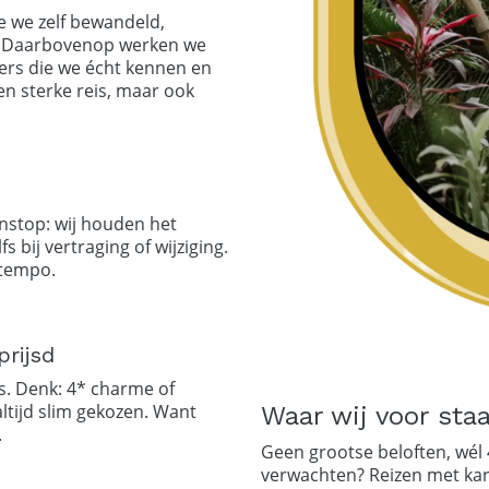
e we zelf bewandeld,
. Daarbovenop werken we
ers die we écht kennen en
een sterke reis, maar ook
nstop: wij houden het
s bij vertraging of wijziging.
 tempo.
prijsd
s. Denk: 4* charme of
 altijd slim gekozen. Want
Waar wij voor sta
.
Geen grootse beloften, wél 
verwachten? Reizen met kar