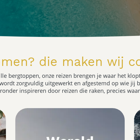
omen? die maken wij c
ille bergtoppen, onze reizen brengen je waar het klopt
ordt zorgvuldig uitgewerkt en afgestemd op wie jij be
eronder inspireren door reizen die raken, precies waa