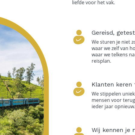
liefde voor het vak
.
Gereisd, getes
We sturen je niet 
waar we zelf van h
waar we telkens naa
reisplan.
Klanten keren t
We stippelen uniek
mensen voor terug
ieder jaar opnieuw. 
Wij kennen je 