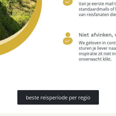
Van je eerste mail t
standaardmails of 
van reisfanaten die
Niet afvinken, 
We geloven in contr
sturen je liever na
inspiratie zit niet 
onverwacht klikt.
beste reisperiode per regio