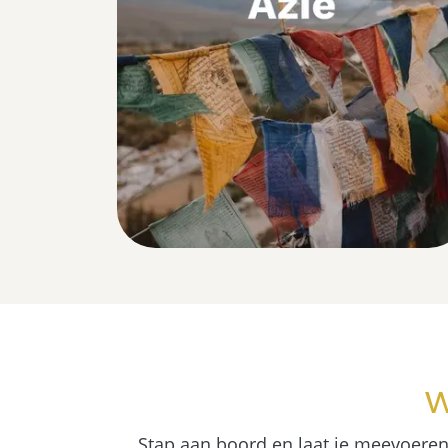
w
Stap aan boord en laat je meevoeren