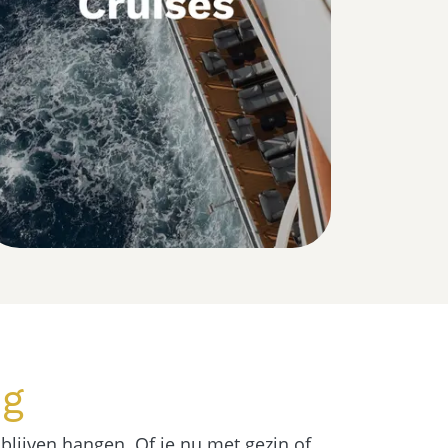
ng
 blijven hangen.
Of je nu met gezin of