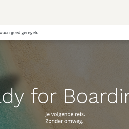
Afrika
Amerika
Wereld
Cruises
Inspiratie
O
woon goed geregeld
ady for Boardi
Je volgende reis.
Zonder omweg.