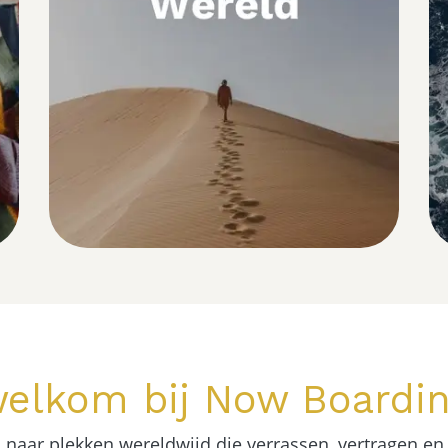
elkom bij Now Boardi
 naar plekken wereldwijd die verrassen, vertragen en