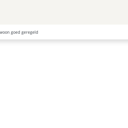
Afrika
Amerika
Wereld
Cruises
Inspiratie
O
woon goed geregeld