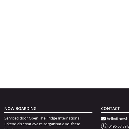
NOW BOARDING
CONTACT
Serviced door Open The Fridge International!
hello@nowbo
Erkend als creatieve reisorganisatie vol frisse
0496 68 89 