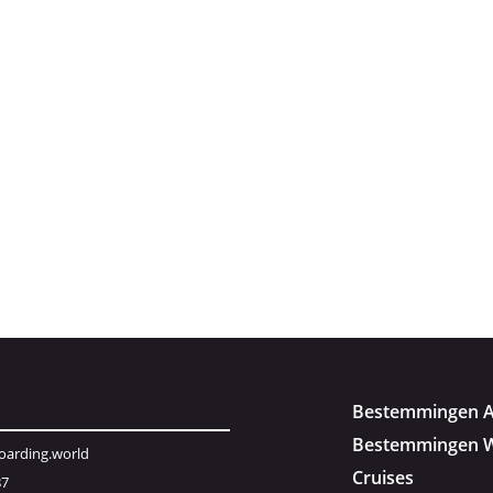
Bestemmingen A
Bestemmingen W
arding.world
Cruises
87