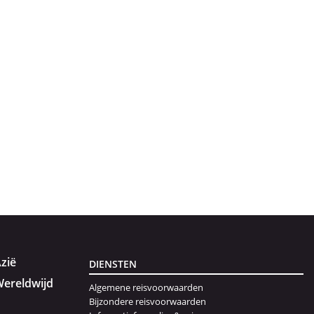
zië
DIENSTEN
ereldwijd
Algemene reisvoorwaarden
Bijzondere reisvoorwaarden