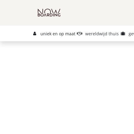
Overslaan naar inhoud
Azië & Midden-Oosten
uniek en op maat
wereldwijd thuis
ge